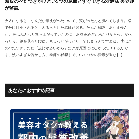
頭皮のべたつきがひどい5つの原因とすぐできる対処法 美容師
が解説
夕方になると、なんだか頭皮がべたついて、髪がぺたんと潰れてしまう。指
で分け目をさわると、ぬるっとした感触が残る。そんな経験、ありません
か。 朝はふんわり立ち上がっていたのに、お昼を過ぎたあたりから根元がぺ
ったり。鏡を見るたびに、ちょっとがっかりしてしまうんですよね。 実はこ
のべたつき、ただ「皮脂が多いから」だけが原因ではなかったりするんで
す。洗いすぎや乾かし方、季節の影響まで、いくつかの要素が重な […]
あなたにおすすめ記事