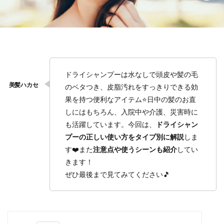
ドライシャンプーは水なしで頭皮や髪の毛
のベタつき、皮脂汚れをすっきりできる効
果を持つ便利なアイテム⭐️日中の髪のお直
しにはもちろん、入院中や介護、災害時に
も活躍しています。今回は、
ドライシャン
プーの正しい使い方をタイプ別に解説
しま
す❤️また
注意点や使うシーンも紹介
してい
きます！
ぜひ最後まで見てみてください🎵