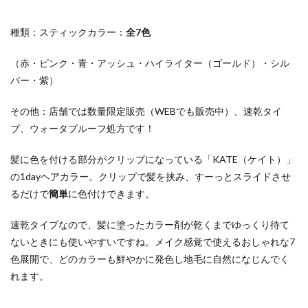
種類：スティックカラー：
全7色
（赤・ピンク・青・アッシュ・ハイライター（ゴールド）・シル
バー・紫）
その他：店舗では数量限定販売（WEBでも販売中）、速乾タイ
プ、ウォータプルーフ処方です！
髪に色を付ける部分がクリップになっている「KATE（ケイト）」
の1dayヘアカラー。クリップで髪を挟み、すーっとスライドさせ
るだけで
簡単
に色付けできます。
速乾タイプなので、髪に塗ったカラー剤が乾くまでゆっくり待て
ないときにも使いやすいですね。メイク感覚で使えるおしゃれな7
色展開で、どのカラーも鮮やかに発色し地毛に自然になじんでく
れます。